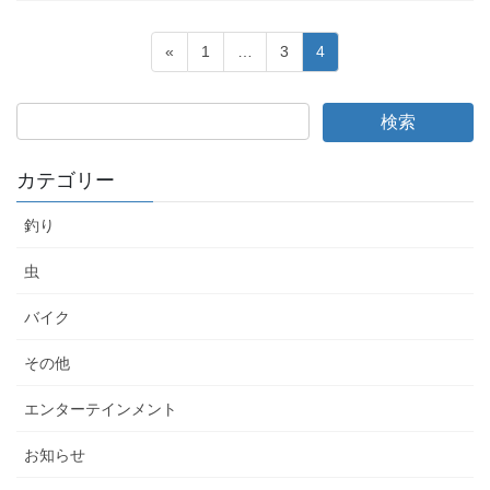
投
固
固
固
«
1
…
3
4
稿
定
定
定
ペ
ペ
ペ
の
ー
ー
ー
ペ
ジ
ジ
ジ
ー
カテゴリー
ジ
釣り
送
り
虫
バイク
その他
エンターテインメント
お知らせ