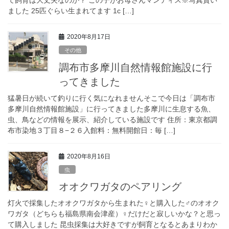
て飼育は大丈夫なのか？ この子がお母さんマンティス※写真貰い
ました 25匹ぐらい生まれてます 1c […]
2020年8月17日
その他
調布市多摩川自然情報館施設に行
ってきました
猛暑日が続いて釣りに行く気になれませんそこで今日は「調布市
多摩川自然情報館施設」に行ってきました多摩川に生息する魚、
虫、鳥などの情報を展示、紹介している施設です 住所：東京都調
布市染地３丁目８−２６入館料：無料開館日：毎 […]
2020年8月16日
虫
オオクワガタのペアリング
灯火で採集したオオクワガタから生まれた♀と購入した♂のオオク
ワガタ（どちらも福島県南会津産）♀だけだと寂しいかな？と思っ
て購入しました 昆虫採集は大好きですが飼育となるとあまりわか