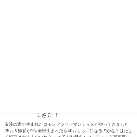
っと近づいて・・・ん？逃げないｗ？？？あげれるような餌（パ
ンの耳など）は持てない 全然逃げていかないの […]
2020年8月19日
釣り
久々の多摩川・小物釣り
今日は朝の気温が少し下がったようでTシャツ1枚で心地よいので
近所の多摩川に散歩がてら小物釣りに行ってきました。 シンプル
な延べ竿に浮きを付け餌は「キジ」（ミミズ）です竿：4.5ｍ（渓
流竿）道糸：0.8号ハリス：0.4号針 […]
2020年8月18日
虫
コモンフラワーマンティスがやっ
てきた！
友達の家で生まれたコモンフラワーマンティスがやってきました
25匹＆卵鞘が1個全部生まれたら40匹ぐらいになるのかな？はたし