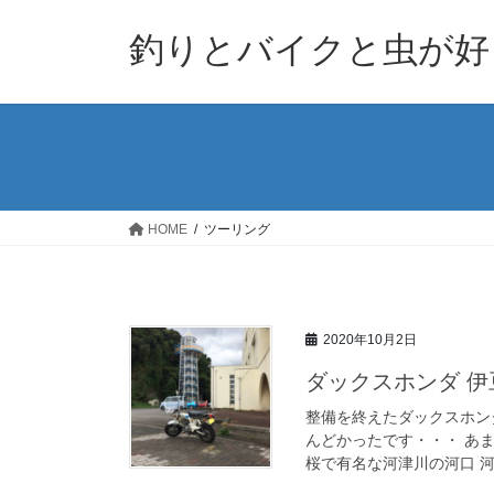
コ
ナ
ン
ビ
釣りとバイクと虫が好
テ
ゲ
ン
ー
ツ
シ
へ
ョ
ス
ン
キ
に
ッ
移
HOME
ツーリング
プ
動
2020年10月2日
ダックスホンダ 
整備を終えたダックスホン
んどかったです・・・ あ
桜で有名な河津川の河口 河津